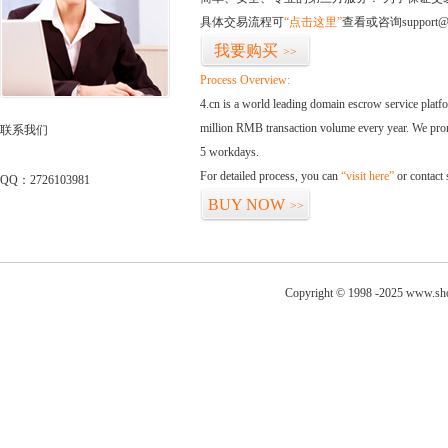
具体交易流程可
“点击这里”
查看或咨询support@
我要购买
>>
Process Overview:
4.cn is a world leading domain escrow service plat
million RMB transaction volume every year. We promi
联系我们
5 workdays.
For detailed process, you can
“visit here”
or contact
QQ：2726103981
BUY NOW
>>
Copyright © 1998 -2025 www.sho